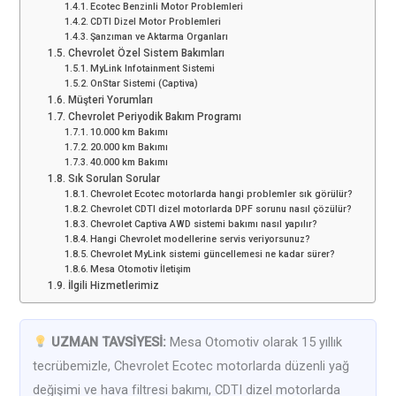
Ecotec Benzinli Motor Problemleri
CDTI Dizel Motor Problemleri
Şanzıman ve Aktarma Organları
Chevrolet Özel Sistem Bakımları
MyLink Infotainment Sistemi
OnStar Sistemi (Captiva)
Müşteri Yorumları
Chevrolet Periyodik Bakım Programı
10.000 km Bakımı
20.000 km Bakımı
40.000 km Bakımı
Sık Sorulan Sorular
Chevrolet Ecotec motorlarda hangi problemler sık görülür?
Chevrolet CDTI dizel motorlarda DPF sorunu nasıl çözülür?
Chevrolet Captiva AWD sistemi bakımı nasıl yapılır?
Hangi Chevrolet modellerine servis veriyorsunuz?
Chevrolet MyLink sistemi güncellemesi ne kadar sürer?
Mesa Otomotiv İletişim
İlgili Hizmetlerimiz
UZMAN TAVSİYESİ:
Mesa Otomotiv olarak 15 yıllık
tecrübemizle, Chevrolet Ecotec motorlarda düzenli yağ
değişimi ve hava filtresi bakımı, CDTI dizel motorlarda