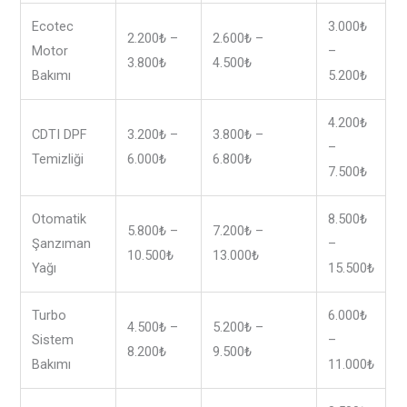
Ecotec
3.000₺
2.200₺ –
2.600₺ –
Motor
–
3.800₺
4.500₺
Bakımı
5.200₺
4.200₺
CDTI DPF
3.200₺ –
3.800₺ –
–
Temizliği
6.000₺
6.800₺
7.500₺
Otomatik
8.500₺
5.800₺ –
7.200₺ –
Şanzıman
–
10.500₺
13.000₺
Yağı
15.500₺
Turbo
6.000₺
4.500₺ –
5.200₺ –
Sistem
–
8.200₺
9.500₺
Bakımı
11.000₺