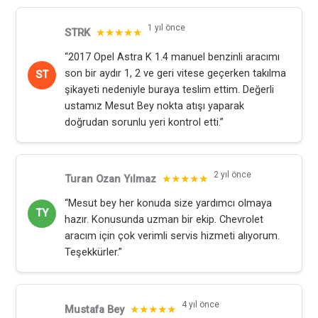
1 yıl önce
STRK
★★★★★
“2017 Opel Astra K 1.4 manuel benzinli aracımı
son bir aydır 1, 2 ve geri vitese geçerken takılma
ST
şikayeti nedeniyle buraya teslim ettim. Değerli
ustamız Mesut Bey nokta atışı yaparak
doğrudan sorunlu yeri kontrol etti.”
2 yıl önce
Turan Ozan Yılmaz
★★★★★
“Mesut bey her konuda size yardımcı olmaya
TY
hazır. Konusunda uzman bir ekip. Chevrolet
aracım için çok verimli servis hizmeti alıyorum.
Teşekkürler.”
4 yıl önce
Mustafa Bey
★★★★★