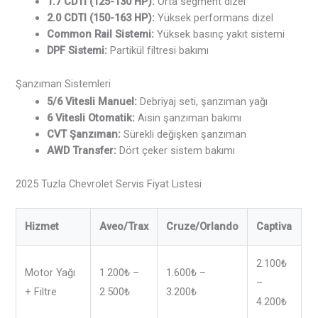
1.7 CDTI (125-130 HP):
Orta segment dizel
2.0 CDTI (150-163 HP):
Yüksek performans dizel
Common Rail Sistemi:
Yüksek basınç yakıt sistemi
DPF Sistemi:
Partikül filtresi bakımı
Şanzıman Sistemleri
5/6 Vitesli Manuel:
Debriyaj seti, şanzıman yağı
6 Vitesli Otomatik:
Aisin şanzıman bakımı
CVT Şanzıman:
Sürekli değişken şanzıman
AWD Transfer:
Dört çeker sistem bakımı
2025 Tuzla Chevrolet Servis Fiyat Listesi
Hizmet
Aveo/Trax
Cruze/Orlando
Captiva
2.100₺
Motor Yağı
1.200₺ –
1.600₺ –
–
+ Filtre
2.500₺
3.200₺
4.200₺