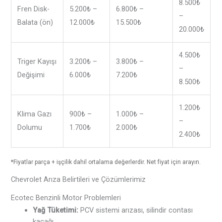
8.500₺
Fren Disk-
5.200₺ –
6.800₺ –
–
Balata (ön)
12.000₺
15.500₺
20.000₺
4.500₺
Triger Kayışı
3.200₺ –
3.800₺ –
–
Değişimi
6.000₺
7.200₺
8.500₺
1.200₺
Klima Gazı
900₺ –
1.000₺ –
–
Dolumu
1.700₺
2.000₺
2.400₺
*Fiyatlar parça + işçilik dahil ortalama değerlerdir. Net fiyat için arayın.
Chevrolet Arıza Belirtileri ve Çözümlerimiz
Ecotec Benzinli Motor Problemleri
Yağ Tüketimi:
PCV sistemi arızası, silindir contası
kaçağı