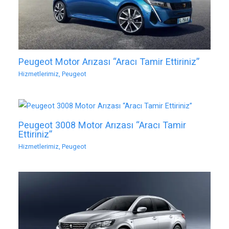
Peugeot Motor Arızası “Aracı Tamir Ettiriniz”
Hizmetlerimiz
,
Peugeot
Peugeot 3008 Motor Arızası “Aracı Tamir
Ettiriniz”
Hizmetlerimiz
,
Peugeot