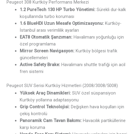
Peugeot 308 Kurtköy Performans Merkezi
1.2 PureTech 130 HP Turbo Yönetimi:
Sürekli dur-kalk
koşullarında turbo koruması
1.6 BlueHDI Uzun Mesafe Optimizasyonu:
Kurtköy-
İstanbul arası verimlilik ayarları
EAT8 Otomatik Şanzıman:
Havalimanı yoğunluğu için
özel programlama
Mirror Screen Navigasyon:
Kurtköy bölgesi trafik
güncellemeleri
Active Safety Brake:
Havalimanı shuttle trafiği için acil
fren sistemi
Peugeot SUV Serisi Kurtköy Hizmetleri (2008/3008/5008)
Yüksek Araç Dinamikleri:
SUV özel süspansiyon
Kurtköy yollarına adaptasyonu
Grip Control Teknolojisi:
Değişken hava koşulları için
çekiş kontrolü
Panoramik Cam Tavan Bakımı:
Havacılık partiküllerine
karşı koruma