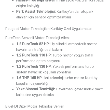
Hands-Free Kapı Sistemi:
Havayolu yolcuları için bagaj
erişim kolaylığı
Park Assist Teknolojisi:
Kurtköy’ün dar otopark
alanları için sensör optimizasyonu
Peugeot Motor Teknolojileri Kurtköy Özel Uygulamaları
PureTech Benzinli Motor Teknoloji Ailesi
1.2 PureTech 82 HP:
Üç silindirli atmosferik motor
havalimanı trafiği özel bakımı
1.2 PureTech 110 HP:
Turbo motor yoğun trafik
performans optimizasyonu
1.2 PureTech 130 HP:
Yüksek performans turbo
sistem havacılık koşulları yönetimi
1.6 THP 165 HP:
İleri teknoloji turbo motor Kurtköy
koşulları dayanıklılığı
Yakıt Sistemi Temizliği:
Havalimanı çevresindeki yakıt
kalitesine uygun detoks
BlueHDI Dizel Motor Teknoloji Serileri