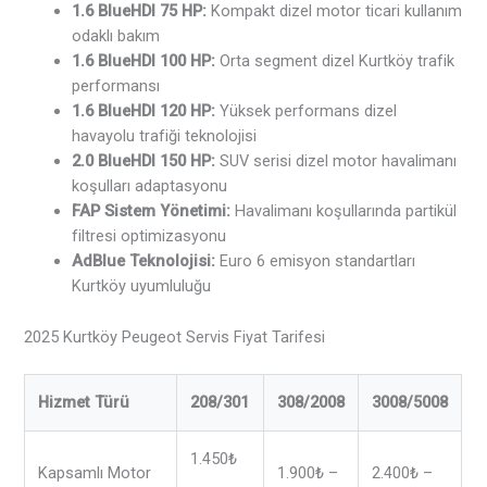
1.6 BlueHDI 75 HP:
Kompakt dizel motor ticari kullanım
odaklı bakım
1.6 BlueHDI 100 HP:
Orta segment dizel Kurtköy trafik
performansı
1.6 BlueHDI 120 HP:
Yüksek performans dizel
havayolu trafiği teknolojisi
2.0 BlueHDI 150 HP:
SUV serisi dizel motor havalimanı
koşulları adaptasyonu
FAP Sistem Yönetimi:
Havalimanı koşullarında partikül
filtresi optimizasyonu
AdBlue Teknolojisi:
Euro 6 emisyon standartları
Kurtköy uyumluluğu
2025 Kurtköy Peugeot Servis Fiyat Tarifesi
Hizmet Türü
208/301
308/2008
3008/5008
1.450₺
Kapsamlı Motor
1.900₺ –
2.400₺ –