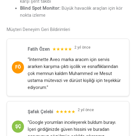
karşı şerit takibi
Blind Spot Monitor:
Büyük havacılık araçları için kör
nokta izleme
Müşteri Deneyim Geri Bildirimleri
2 yıl önce
Fatih Özen
★★★★★
“İnternette Aveo marka aracım için servis
ararken karşıma çıktı işcilik ve esnaflıklarından
FÖ
çok memnun kaldım Muhammed ve Mesut
ustama mütevazi ve dürüst kişiliği için teşekkür
ediyorum.”
2 yıl önce
Şafak Çelebi
★★★★★
“Google yorumları inceleyerek buldum burayı.
ŞÇ
İçeri girdiğinizde güven hissini ve buradan