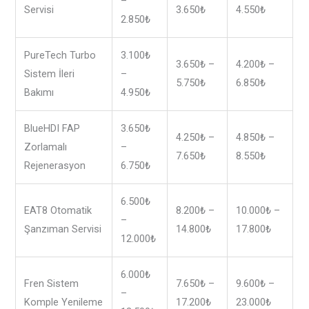
–
Servisi
3.650₺
4.550₺
2.850₺
PureTech Turbo
3.100₺
3.650₺ –
4.200₺ –
Sistem İleri
–
5.750₺
6.850₺
Bakımı
4.950₺
BlueHDI FAP
3.650₺
4.250₺ –
4.850₺ –
Zorlamalı
–
7.650₺
8.550₺
Rejenerasyon
6.750₺
6.500₺
EAT8 Otomatik
8.200₺ –
10.000₺ –
–
Şanzıman Servisi
14.800₺
17.800₺
12.000₺
6.000₺
Fren Sistem
7.650₺ –
9.600₺ –
–
Komple Yenileme
17.200₺
23.000₺