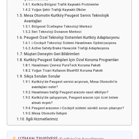
Kurtköy Bölgesi Trafik Kaynaklı Problemler
Yoğun Şehir Trafiği Kaynaklı Etkiler
Mesa Otomotiv Kurtköy Peugeot Servis Teknolojik
Avantajları
Bölgesel Özelleşme Teknoloji Merkezi
İleri Teknoloji Donanım Merkezi
Peugeot Özel Teknoloji Sistemleri Kurtköy Adaptasyonu
i-Cockpit Teknoloji Sistemi Havalimanı Optimizasyonu
Active Safety Brake Havacılık Trafiği Adaptasyonu
Müşteri Deneyim Geri Bildirimleri
Kurtköy Peugeot Sahipleri İçin Özel Koruma Programları
Havalimanı Çevresi PureTech Koruma Paketi
Yoğun Ticari Kullanım BlueHDI Koruma Paketi
Sıkça Sorulan Sorular
Kurtköy’de Peugeot servisi arıyorum, Mesa Otomotiv’in
avantajları neler?
Havalimanı trafiği Peugeot aracımı nasıl etkiliyor?
Kurtköy’de çalışıyorum, Peugeot aracım için özel önlem
almalı mıyım?
Peugeot aracımın i-Cockpit sistemi sürekli sorun çıkarıyor?
Mesa Otomotiv İletişim
İlgili Hizmetlerimiz
UZMAN TAVSİYESİ:
Kurtköy’ün havalimanı