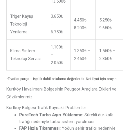
13.500₺
Triger Kayışı
3.650₺
4.450₺ –
5.250₺ –
Teknoloji
–
8.200₺
9.650₺
Yenileme
6.750₺
1.100₺
Klima Sistem
1.350₺ –
1.550₺ –
–
Teknoloji Servisi
2.450₺
2.850₺
2.050₺
*Fiyatlar parça + işçilik dahil ortalama değerlerdir. Net fiyat için arayın.
Kurtköy Havalimanı Bölgesinin Peugeot Araçlara Etkileri ve
Çözümlerimiz
Kurtköy Bölgesi Trafik Kaynaklı Problemler
PureTech Turbo Aşırı Yüklenme:
Sürekli dur-kalk
trafiği nedeniyle turbo sistem yorulması
FAP Hızla Tıkanması:
Yoğun şehir trafiği nedeniyle