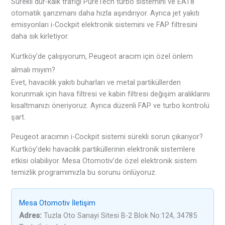
Sürekli dur-kalk trafiği PureTech turbo sistemini ve EAT8
otomatik şanzımanı daha hızla aşındırıyor. Ayrıca jet yakıtı
emisyonları i-Cockpit elektronik sistemini ve FAP filtresini
daha sık kirletiyor.
Kurtköy’de çalışıyorum, Peugeot aracım için özel önlem
almalı mıyım?
Evet, havacılık yakıtı buharları ve metal partiküllerden
korunmak için hava filtresi ve kabin filtresi değişim aralıklarını
kısaltmanızı öneriyoruz. Ayrıca düzenli FAP ve turbo kontrolü
şart.
Peugeot aracımın i-Cockpit sistemi sürekli sorun çıkarıyor?
Kurtköy’deki havacılık partiküllerinin elektronik sistemlere
etkisi olabiliyor. Mesa Otomotiv’de özel elektronik sistem
temizlik programımızla bu sorunu önlüyoruz.
Mesa Otomotiv İletişim
Adres:
Tuzla Oto Sanayi Sitesi B-2 Blok No:124, 34785