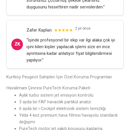
sorununuz çözülmüş şekilde çıkarsınız
duygusunu hissettiren nadir servislerden.”
2 yıl önce
Zafer Kaplan
★★★★★
“İşinde profesyonel bir ekip var ilgi alaka çok iyi
ZK
işini bilen kişiler yapılacak işlemi size en ince
ayrıntısına kadar anlatıyor fiyat bilgilendirmesi
yapılıyor.”
Kurtköy Peugeot Sahipleri İçin Özel Koruma Programları
Havalimanı Çevresi PureTech Koruma Paketi
Aylık turbo sistem jet emisyon kontrolü
3 ayda bir FAP havacılık partikül analizi
6 ayda bir i-Cockpit elektronik sistem temizliği
Yılda 4 kez premium hava filtresi havayolu standardı
değişimi
PureTech motor jet yakıtı koruyucu kaplama