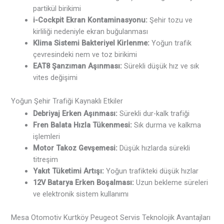
partikül birikimi
i-Cockpit Ekran Kontaminasyonu:
Şehir tozu ve
kirliliği nedeniyle ekran buğulanması
Klima Sistemi Bakteriyel Kirlenme:
Yoğun trafik
çevresindeki nem ve toz birikimi
EAT8 Şanzıman Aşınması:
Sürekli düşük hız ve sık
vites değişimi
Yoğun Şehir Trafiği Kaynaklı Etkiler
Debriyaj Erken Aşınması:
Sürekli dur-kalk trafiği
Fren Balata Hızla Tükenmesi:
Sık durma ve kalkma
işlemleri
Motor Takoz Gevşemesi:
Düşük hızlarda sürekli
titreşim
Yakıt Tüketimi Artışı:
Yoğun trafikteki düşük hızlar
12V Batarya Erken Boşalması:
Uzun bekleme süreleri
ve elektronik sistem kullanımı
Mesa Otomotiv Kurtköy Peugeot Servis Teknolojik Avantajları